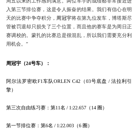
周五以来的工作感到满意。两位车手的成绩都非常接近进
入第三节排位赛，这是令人振奋的结果。我们有信心在明
天的比赛中争夺积分，
周冠宇
将在第九位发车，博塔斯尽
管被罚退却只损失了三个位置，而且他的赛车是为周日正
赛调校的。蒙扎的比赛总是很混乱，所以我们需要充分利
用机会。
”
周冠宇（
24号车）：
阿尔法罗密欧
F1车队ORLEN C42（03号底盘 / 法拉利引
擎）
第三次自由练习赛：第
11名 / 1:22.657（14 圈）
第一节排位赛：第
6名 / 1:22.003（6 圈）