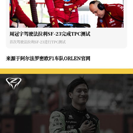
周冠宇驾驶法拉利SF-23完成TPC测试
首次驾驶法拉利SF-23进行TPC测试
来源于阿尔法罗密欧F1车队ORLEN官网