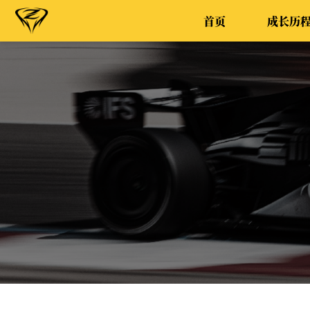
首页
成长历