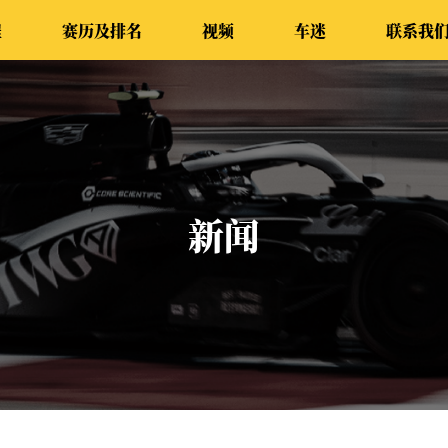
程
赛历及排名
视频
车迷
联系我
新闻