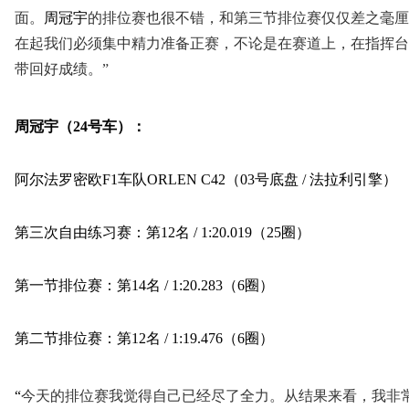
面。
周冠宇
的排位赛也很不错，和第三节排位赛仅仅差之毫厘
在起我们必须集中精力准备正赛，不论是在赛道上，在指挥台
带回好成绩。
”
周冠宇（
24号车）：
阿尔法罗密欧
F1车队ORLEN C42（03号底盘 / 法拉利引擎）
第三次自由练习赛：第
12名 / 1:20.019（25圈）
第一节排位赛：第
14名 / 1:20.283（6圈）
第二节排位赛：第
12名 / 1:19.476（6圈）
“
今天的排位赛我觉得自己已经尽了全力。从结果来看，我非