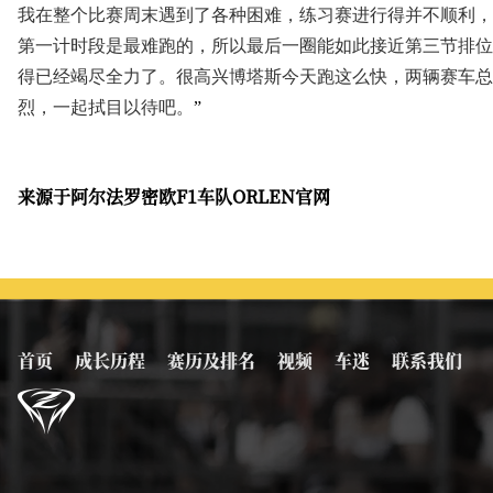
我在整个比赛周末遇到了各种困难，练习赛进行得并不顺利，
第一计时段是最难跑的，所以最后一圈能如此接近第三节排位
得已经竭尽全力了。很高兴博塔斯今天跑这么快，两辆赛车总
烈，一起拭目以待吧
。
”
来源于阿尔法罗密欧F1车队ORLEN官网
首页
成长历程
赛历及排名
视频
车迷
联系我们