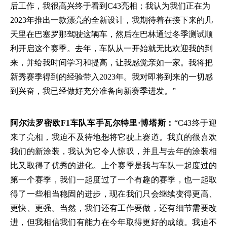
后工作，我很高兴终于看到
C43亮相；我认为我们正在为
2023年推出一款漂亮的全新设计，我期待着在接下来的几
天里在巴塞罗那驾驶这辆车，然后在巴林通过冬季测试顺
利开启这个赛季。去年，车队从一开始就无比欢迎我的到
来，并给我时间学习和提高，让我感觉亲如一家。我将把
新秀赛季得到的经验带入2023年。我对即将到来的一切感
到兴奋，我已经做好充分准备向新赛季进发。”
阿尔法罗密欧
F1车队车手瓦尔特里·博塔斯：
“
C43终于迎
来了亮相，我迫不及待地想将它驶上赛道。我真的很喜欢
我们的新涂装，我认为它令人惊叹，并且与去年的涂装相
比又取得了优秀的进化。上个赛季是我与车队一起度过的
第一个赛季，我们一起度过了一个有趣的赛季，也一起取
得了一些相当稳固的进步，现在我们只会继续变得更高、
更快、更强。当然，我们还有工作要做，还有细节需要改
进，但我相信我们有能力在今年取得更好的成绩。我迫不