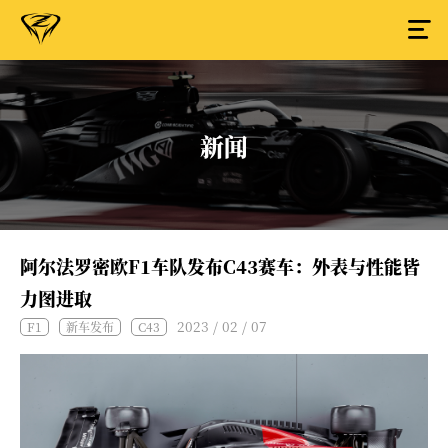
新闻
阿尔法罗密欧F1车队发布C43赛车：外表与性能皆
力图进取
2023 / 02 / 07
F1
新车发布
C43