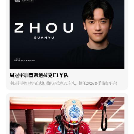
周冠宇加盟凯迪拉克F1车队
中国车手周冠宇正式加盟凯迪拉克F1车队，担任2026赛季储备车手！