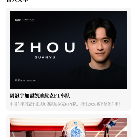
周冠宇加盟凯迪拉克F1车队
中国车手周冠宇正式加盟凯迪拉克F1车队，担任2026赛季储备车手！