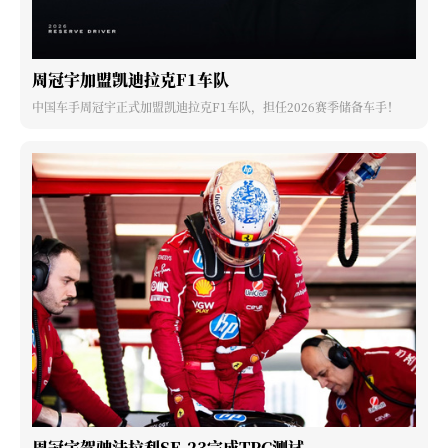
周冠宇加盟凯迪拉克F1车队
中国车手周冠宇正式加盟凯迪拉克F1车队，担任2026赛季储备车手！
周冠宇驾驶法拉利SF-23完成TPC测试