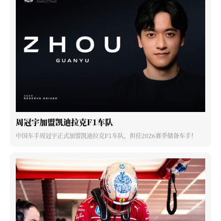
周冠宇加盟凯迪拉克F1车队
中国车手周冠宇正式加盟凯迪拉克F1车队，担任2026赛季储备车手！