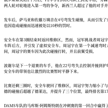
两人轮对轮地进入第一弯的争夺，新西兰人超过了他的对手并
发车后，萨马亚和佐藤万璃音在4号弯发生碰撞，从而引发了安全
也因造成碰撞而迅速被处以10秒的罚时。
安全车在第3圈结束时返回维修区，然而，冠军挑战者周冠宇
车阵后方，并引发了虚拟安全车。周冠宇在第一个减速弯时
间，周冠宇的赛车因为此次碰撞打转，并且前翼受损。
波谢尔是下一个退赛的车手，他在22号弯失去控制并撞到护
安全车的带领也让激烈的比赛暂时平静下来。
比赛还剩三圈时，安全车驶回了维修区，周冠宇努力缩小了与
德的碰撞后超越了德莱达，并提升了三个位置，最终排名第1
DAMS车队的马库斯·阿姆斯特朗在冲刺赛的第一回合中赢得了