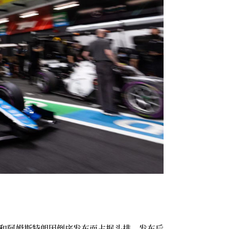
森和阿姆斯特朗因倒序发车而占据头排，发车后