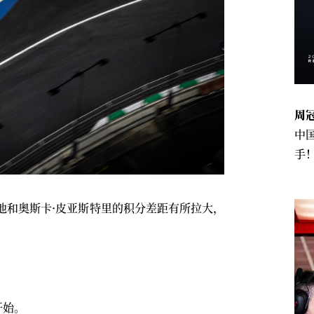
周
中
手
他和奥斯卡·皮亚斯特里的积分差距有所拉大，
开始。