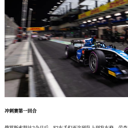
冲刺赛第一回合
俄罗斯索契站2个月后，F2车手们再次列队上到发车格，劳