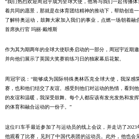
“
我们热烈欢迎周冠宇成为全球大使，他将与我们一起传播体
着共同的愿景，那就是在体育团结精神的推动下，帮助创造一
了解特奥运动，鼓舞大家加入我们的事业，点燃一场朝着融
首席执行官 玛丽·戴维斯
作为其为期两年的全球大使职务启动的一部分，周冠宇近期邀
并向他们展示了英国大奖赛前练习日的独家幕后花絮。
周冠宇说：
“
能够成为国际特殊奥林匹克全球大使，我深感
赛，也和他们结交了友谊。感受到他们对运动的热情，看到他
的友谊和温暖，我深受鼓舞。每个人都应该有发光发热和发挥
的体育和融合运动的一份子。
”
这位
F1
车手最近参加了与运动员的线上会议，并走访了
2023
他观看了比赛，见到了中国代表团的运动员。此外，他也会见