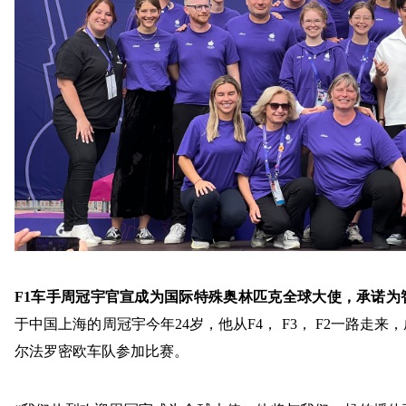
F1
车手周冠宇官宣成为国际特殊奥林匹克全球大使，承诺为
于中国上海的周冠宇今年
24
岁，他从
F4
，
F3
，
F2
一路走来，
尔法罗密欧车队参加比赛。