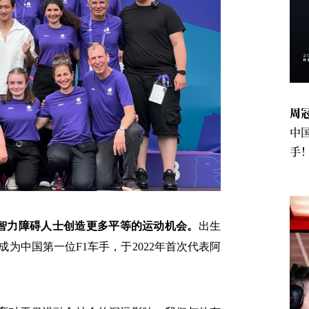
周
中
手
智力障碍人士创造更多平等的运动机会。
出生
成为中国第一位
F1
车手，于
2022
年首次代表阿