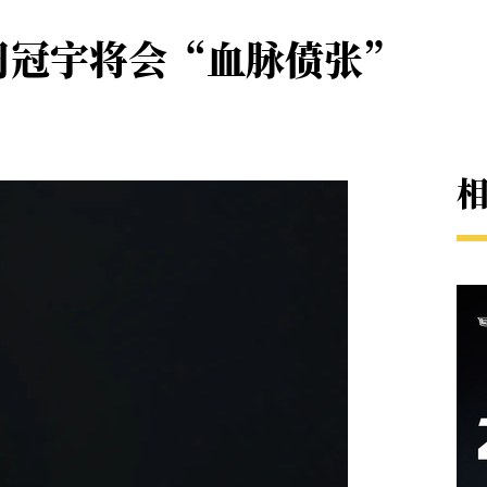
周冠宇将会“血脉偾张”