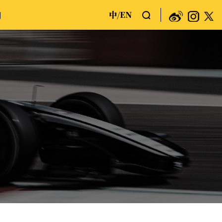
中
EN
们
/