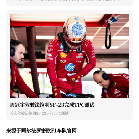
周冠宇驾驶法拉利SF-23完成TPC测试
首次驾驶法拉利SF-23进行TPC测试
来源于阿尔法罗密欧F1车队官网