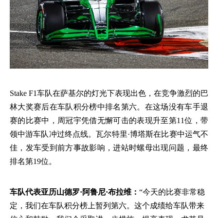
Stake F1车队在萨基尔的灯光下表现出色，在竞争激烈的巴
林大奖赛后在车队积分榜中排名第六。在这场没有车手退
赛的比赛中，周冠宇凭借无懈可击的表现升至第11位，带
领中游车队冲过终点线。瓦尔特里·博塔斯在比赛中运气不
佳，发车受到前方事故影响，进站时螺母出现问题，最终
排名第19位。
车队代表亚历山德罗
·阿鲁尼·布拉维：
“今天的比赛非常稳
定，我们在车队积分榜上暂列第六。这个成绩给车队带来