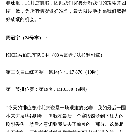
赛速度，尤其是前胎，因此我们需要分析我们的策略并团
结一致，为所有情况做好准备，最大限度地提高我们取得
好成绩的机会。”
周冠宇（
24号车）：
KICK索伯F1车队C44（03号底盘 / 法拉利引擎）
第三次自由练习赛：第
14位 / 1:17.876（19圈）
第一节排位赛：第
19名 / 1:18.188（9圈）
“今天的排位赛对我来说是一场艰难的比赛：我的最后一圈
本来进展地很顺利，但我在最后一个赛段感觉到下压力的
剧烈丢失，然后才意识到我失去了前翼的一部分。这是相