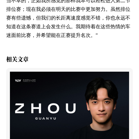
当不幸的，正如我所感觉的那样我本可以轻松进入第二节
排位赛；现在我必须在明天的比赛中更加努力。虽然排位
赛有些遗憾，但我们的长距离速度感觉不错，你也永远不
知道在这条赛道上会发生什么。我期待着在这些热情的车
迷面前比赛，并希望能在正赛提升名次。”
相关文章