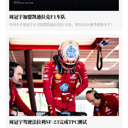
周冠宇加盟凯迪拉克F1车队
中国车手周冠宇正式加盟凯迪拉克F1车队，担任2026赛季储备车手！
周冠宇驾驶法拉利SF-23完成TPC测试