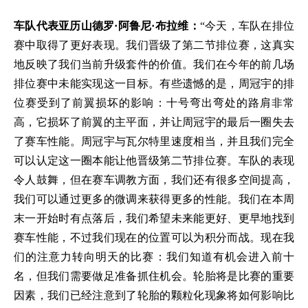
车队代表亚历山德罗·阿鲁尼·布拉维：
“今天，车队在排位
赛中取得了更好表现。我们晋级了第二节排位赛，这真实
地反映了我们当前升级套件的价值。我们在今年的前几场
排位赛中未能实现这一目标。有些遗憾的是，周冠宇的排
位赛受到了前翼损坏的影响：十号弯出弯处的路肩非常
高，它损坏了前翼的主平面，并让周冠宇的最后一圈失去
了赛车性能。周冠宇与瓦尔特里速度相当，并且我们完全
可以认定这一圈本能让他晋级第二节排位赛。车队的表现
令人鼓舞，但在赛车调教方面，我们还有很多空间提高，
我们可以通过更多的微调来获得更多的性能。我们在本周
末一开始时有点落后，我们希望未来能更好、更早地找到
赛车性能，不过我们现在的位置可以为积分而战。现在我
们的注意力转向明天的比赛：我们知道有机会进入前十
名，但我们需要做足准备抓住机会。轮胎将是比赛的重要
因素，我们已经注意到了轮胎的颗粒化现象将如何影响比