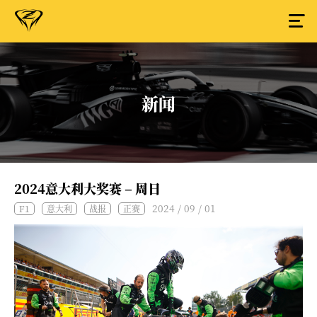
新闻
2024意大利大奖赛 – 周日
2024 / 09 / 01
F1
意大利
战报
正赛