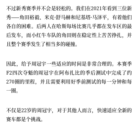
不过新秀赛季并不会是轻松的。我们在2021年看到三位新
秀——角田裕毅、米克·舒马赫和尼基塔·马泽平，有着他们
各自的困难。后两人在哈斯每场比赛几乎都在发车区的最
后发车，而小红牛车队的角田则在稳定性上苦苦挣扎，并
且整个赛季发生了相当多的碰撞。
因此，给予周冠宇一些适应的时间是非常合理的。本赛季
F2四次夺魁的周冠宇在阿布扎比的季后测试中完成了约
270圈的里程，并且需要利用好季前测试的每一分钟和每
一圈。
不仅是22岁的周冠宇，对于其他人而言，快速适应全新的
赛车都是个挑战。