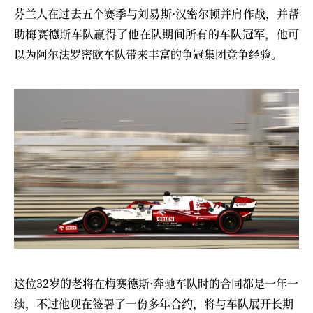
芬兰人在过去五个赛季与刘易斯·汉密尔顿并肩作战，并帮
助梅赛德斯车队赢得了他在队期间所有的车队冠军，他可
以为阿尔法罗密欧车队带来丰富的争冠集团竞争经验。
这位32岁的老将在梅赛德斯·奔驰车队时的合同都是一年一
续，不过他现在签署了一份多年合约，将与车队展开长期