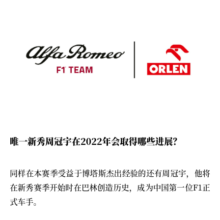
唯一新秀周冠宇在2022年会取得哪些进展？
同样在本赛季受益于博塔斯杰出经验的还有周冠宇，他将
在新秀赛季开始时在巴林创造历史，成为中国第一位F1正
式车手。