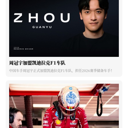
周冠宇加盟凯迪拉克F1车队
中国车手周冠宇正式加盟凯迪拉克F1车队，担任2026赛季储备车手！