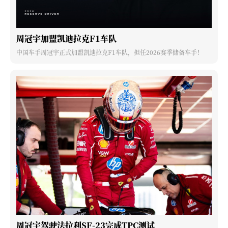
周冠宇加盟凯迪拉克F1车队
中国车手周冠宇正式加盟凯迪拉克F1车队，担任2026赛季储备车手！
周冠宇驾驶法拉利SF-23完成TPC测试