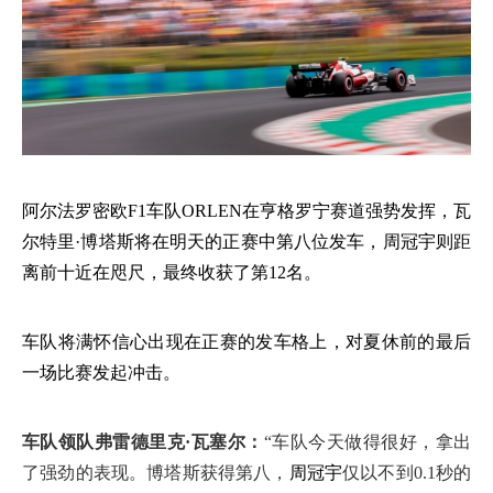
阿尔法罗密欧
F1车队ORLEN在亨格罗宁赛道强势发挥，瓦
尔特里·博塔斯将在明天的正赛中第八位发车，周冠宇则距
离前十近在咫尺，最终收获了第12名。
车队将满怀信心出现在正赛的发车格上，对夏休前的最后
一场比赛发起冲击。
车队领队弗雷德里克·瓦塞尔：
“车队今天做得很好，拿出
了强劲的表现。博塔斯获得第八，
周冠宇
仅以不到
0.1秒的