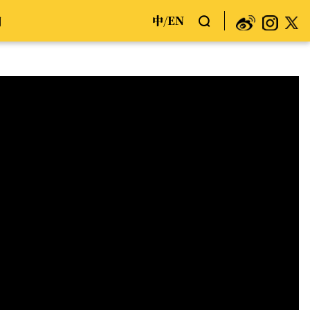
中
EN
们
/