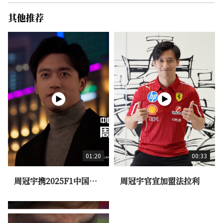
其他推荐
01:20
00:33
周冠宇携2025F1中国大
周冠宇官宣加盟法拉利
奖赛奖杯荣耀亮相