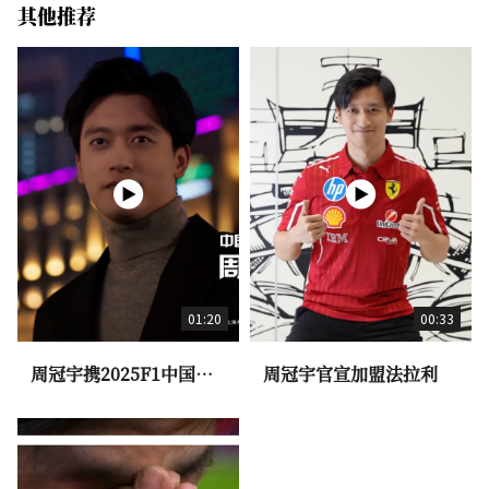
其他推荐
01:20
00:33
周冠宇携2025F1中国大
周冠宇官宣加盟法拉利
奖赛奖杯荣耀亮相