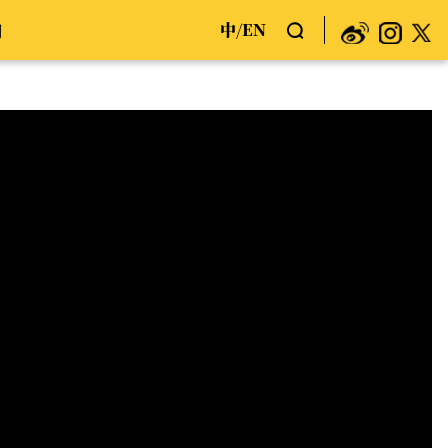
中
EN
们
/