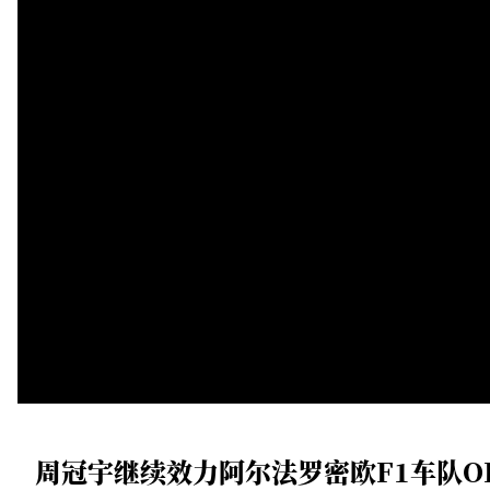
周冠宇继续效力阿尔法罗密欧F1车队OR