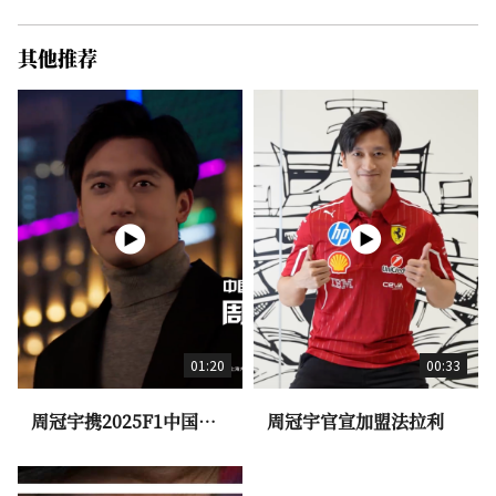
其他推荐
01:20
00:33
周冠宇携2025F1中国大
周冠宇官宣加盟法拉利
奖赛奖杯荣耀亮相