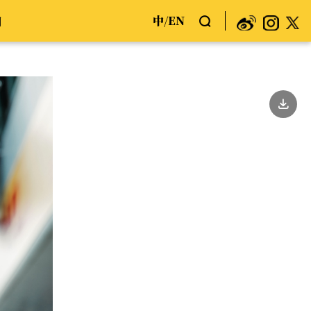
中
EN
们
/