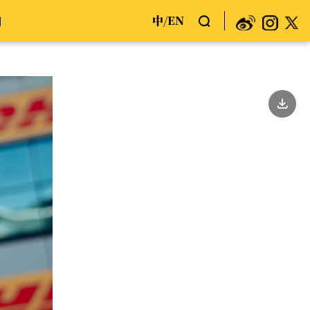
中
EN
们
/