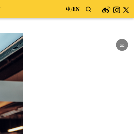
中
EN
们
/