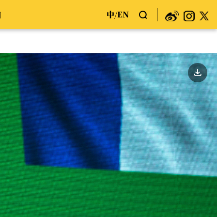
中
EN
们
/